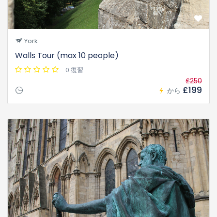
York
Walls Tour (max 10 people)
0 復習
£250
£199
から