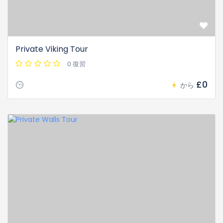
Private Viking Tour
0 復習
£0
から