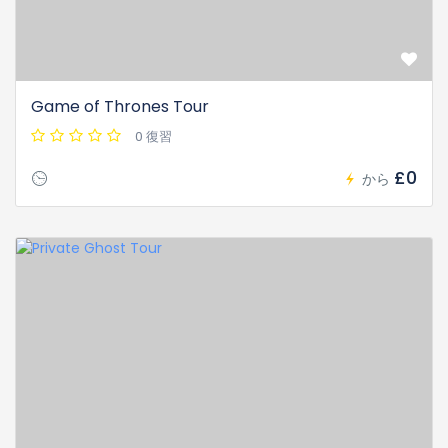
Game of Thrones Tour
0 復習
£0
から